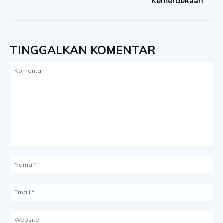
Kemerdekaan
TINGGALKAN KOMENTAR
Komentar:
Na
Ema
Web