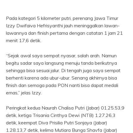
Pada kategori 5 kilometer putri, perenang Jawa Timur
Izzy Dwifaiva Hefrisyanthi jauh meninggalkan lawan-
lawannya dan finish pertama dengan catatan 1 jam 21
menit 17,6 detik.
“Sejak awal saya sempat nyasar, salah arah. Namun
begitu sadar saya langsung menuju tanda berikutnya
sehingga bisa sesuai jalur. Di tengah juga saya sempat
berhenti karena ada ubur-ubur. Senang akhirnya bisa
finish dan semoga pada PON nanti bisa dapat medali
emas,” jelas Izzy.
Peringkat kedua Naurah Chalisa Putri (Jabar) 01.25.53,9
detik, ketiga Trisania Cinthya Dewi (NTB) 1.27.26,3
detik, keempat Diva Prisilia Putri Sonjaya (Jabar)
1.28.13,7 detik, kelima Mutiara Bunga Shavfa (Jabar)