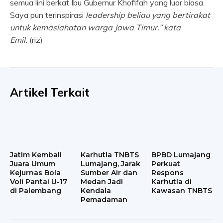
semua lini berkat Ibu Gubernur Khofifah yang luar biasa.
Saya pun terinspirasi
leadership
beliau yang bertirakat
untuk kemaslahatan warga Jawa Timur.” kata
Emil.
(riz)
Artikel Terkait
Jatim Kembali
Karhutla TNBTS
BPBD Lumajang
Juara Umum
Lumajang, Jarak
Perkuat
Kejurnas Bola
Sumber Air dan
Respons
Voli Pantai U-17
Medan Jadi
Karhutla di
di Palembang
Kendala
Kawasan TNBTS
Pemadaman