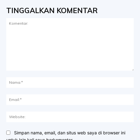
TINGGALKAN KOMENTAR
Komentar:
Na
Ema
Web
Simpan nama, email, dan situs web saya di browser ini
untuk lain kali saya berkomentar.