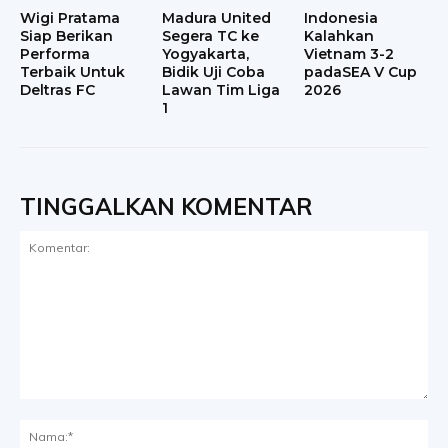
Wigi Pratama
Madura United
Indonesia
Siap Berikan
Segera TC ke
Kalahkan
Performa
Yogyakarta,
Vietnam 3-2
Terbaik Untuk
Bidik Uji Coba
padaSEA V Cup
Deltras FC
Lawan Tim Liga
2026
1
TINGGALKAN KOMENTAR
Komentar:
Na