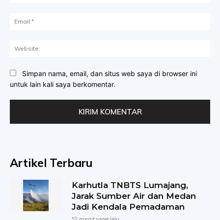
Ema
Web
Simpan nama, email, dan situs web saya di browser ini
untuk lain kali saya berkomentar.
Artikel Terbaru
Karhutla TNBTS Lumajang,
Jarak Sumber Air dan Medan
Jadi Kendala Pemadaman
52 menit yang lalu