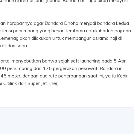
andara Internasional Juanda. Bandara ini juga akan melayani
kan harapannya agar Bandara Dhoho menjadi bandara kedua
otensi penumpang yang besar, terutama untuk ibadah haji dan
emenag akan dilakukan untuk membangun asrama haji di
kat dari sana.
arta, menyebutkan bahwa sejak soft launching pada 5 April
.000 penumpang dan 175 pergerakan pesawat. Bandara ini
5 meter, dengan dua rute penerbangan saat ini, yaitu Kediri-
Citilink dan Super Jet. (her)