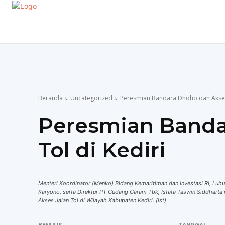
EKONOMI
GAYA HIDUP
OLAHRAGA
P
Beranda
Uncategorized
Peresmian Bandara Dhoho dan Akses 
Peresmian Banda
Tol di Kediri
Menteri Koordinator (Menko) Bidang Kemaritiman dan Investasi RI, Luhu
Karyono, serta Direktur PT Gudang Garam Tbk, Istata Taswin Siddhart
Akses Jalan Tol di Wilayah Kabupaten Kediri. (ist)
PENULIS
TANGGAL