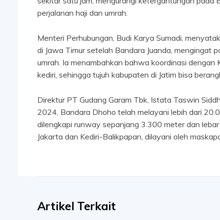
sekitar satu jam, mengurangi ketergantungan pada B
perjalanan haji dan umrah.
Menteri Perhubungan, Budi Karya Sumadi, menyata
di Jawa Timur setelah Bandara Juanda, mengingat p
umrah. Ia menambahkan bahwa koordinasi dengan K
kediri, sehingga tujuh kabupaten di Jatim bisa berang
Direktur PT Gudang Garam Tbk, Istata Taswin Siddh
2024, Bandara Dhoho telah melayani lebih dari 20
dilengkapi runway sepanjang 3.300 meter dan lebar 4
Jakarta dan Kediri-Balikpapan, dilayani oleh maskapai 
Artikel Terkait