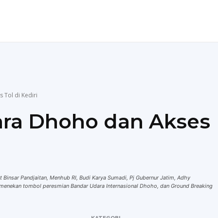
ENDIDIKAN
TEKNOLOGI
MORE
Tol di Kediri
ra Dhoho dan Akses
t Binsar Pandjaitan, Menhub RI, Budi Karya Sumadi, Pj Gubernur Jatim, Adhy
a menekan tombol peresmian Bandar Udara Internasional Dhoho, dan Ground Breaking
KATEGORI