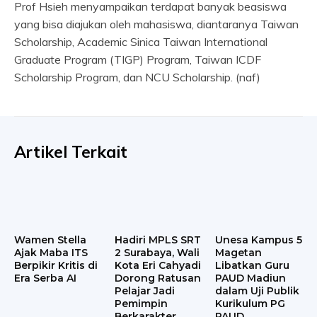
Prof Hsieh menyampaikan terdapat banyak beasiswa
yang bisa diajukan oleh mahasiswa, diantaranya Taiwan
Scholarship, Academic Sinica Taiwan International
Graduate Program (TIGP) Program, Taiwan ICDF
Scholarship Program, dan NCU Scholarship. (naf)
Artikel Terkait
Wamen Stella
Hadiri MPLS SRT
Unesa Kampus 5
Ajak Maba ITS
2 Surabaya, Wali
Magetan
Berpikir Kritis di
Kota Eri Cahyadi
Libatkan Guru
Era Serba AI
Dorong Ratusan
PAUD Madiun
Pelajar Jadi
dalam Uji Publik
Pemimpin
Kurikulum PG
Berkarakter
PAUD