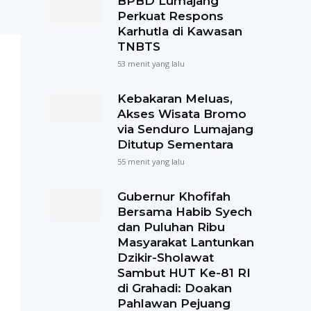
BPBD Lumajang
Perkuat Respons
Karhutla di Kawasan
TNBTS
53 menit yang lalu
Kebakaran Meluas,
Akses Wisata Bromo
via Senduro Lumajang
Ditutup Sementara
55 menit yang lalu
Gubernur Khofifah
Bersama Habib Syech
dan Puluhan Ribu
Masyarakat Lantunkan
Dzikir-Sholawat
Sambut HUT Ke-81 RI
di Grahadi: Doakan
Pahlawan Pejuang