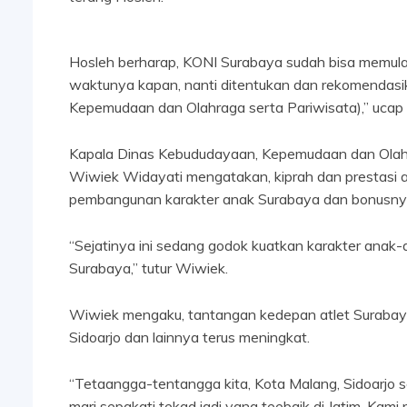
Hosleh berharap, KONI Surabaya sudah bisa memulai
waktunya kapan, nanti ditentukan dan rekomendasik
Kepemudaan dan Olahraga serta Pariwisata),” ucap 
Kapala Dinas Kebududayaan, Kepemudaan dan Olahr
Wiwiek Widayati mengatakan, kiprah dan prestasi atl
pembangunan karakter anak Surabaya dan bonusnya 
“Sejatinya ini sedang godok kuatkan karakter anak
Surabaya,” tutur Wiwiek.
Wiwiek mengaku, tantangan kedepan atlet Surabaya
Sidoarjo dan lainnya terus meningkat.
“Tetaangga-tentangga kita, Kota Malang, Sidoarjo 
mari sepakati tekad jadi yang teebaik di Jatim. Kam