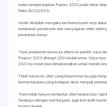
mulai mempersiapkan Poprov 2025 pada tahun depan
Rabu (6/12/2023).
Hoslih Abdullah mengaku berterima kasih atas duk
melakukan pembinaan dan menyiapkan atlet-atletny
pemberian bonus.
“Saat pemberian bonus ke atletd an pelatih, saya d
Porprov 2023 diterget 200 medali emas. Saya rasa tar
2023 itu masih bisa dimaksimalkan untuk meraih ema
Tidak hanya itu, atlet yang berprestasi itu juga m
bermental juara yang kedepan akan menjadi pemim
“Kami tidak hanya membetuk atlet berprestasi, tap
Surabaya dengan mental juara. Juga ikut andil memin
terang Hosleh.