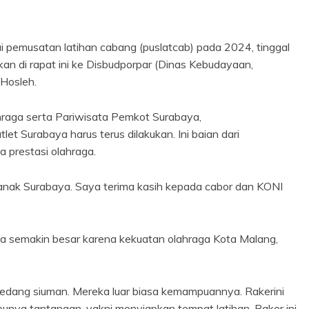
 pemusatan latihan cabang (puslatcab) pada 2024, tinggal
an di rapat ini ke Disbudporpar (Dinas Kebudayaan,
Hosleh.
aga serta Pariwisata Pemkot Surabaya,
et Surabaya harus terus dilakukan. Ini baian dari
prestasi olahraga.
-anak Surabaya. Saya terima kasih kepada cabor dan KONI
 semakin besar karena kekuatan olahraga Kota Malang,
sedang siuman. Mereka luar biasa kemampuannya. Rakerini
i punya tantangan, yakni menyiapkan tempat latihan. Raker ini