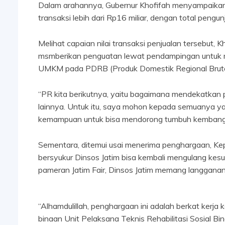
Dalam arahannya, Gubernur Khofifah menyampaikan
transaksi lebih dari Rp16 miliar, dengan total peng
Melihat capaian nilai transaksi penjualan tersebut, K
msmberikan penguatan lewat pendampingan untuk m
UMKM pada PDRB (Produk Domestik Regional Bruto) 
“PR kita berikutnya, yaitu bagaimana mendekatkan p
lainnya. Untuk itu, saya mohon kepada semuanya 
kemampuan untuk bisa mendorong tumbuh kembang U
Sementara, ditemui usai menerima penghargaan, Ke
bersyukur Dinsos Jatim bisa kembali mengulang kes
pameran Jatim Fair, Dinsos Jatim memang langgan
“Alhamdulillah, penghargaan ini adalah berkat kerja 
binaan Unit Pelaksana Teknis Rehabilitasi Sosial Bi