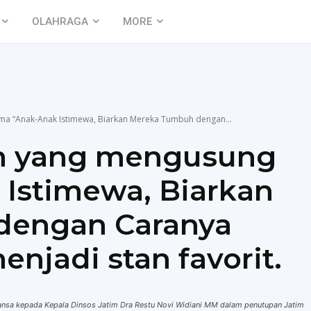
OLAHRAGA
MORE
ma “Anak-Anak Istimewa, Biarkan Mereka Tumbuh dengan...
im yang mengusung
Istimewa, Biarkan
dengan Caranya
enjadi stan favorit.
ansa kepada Kepala Dinsos Jatim Dra Restu Novi Widiani MM dalam penutupan Jatim