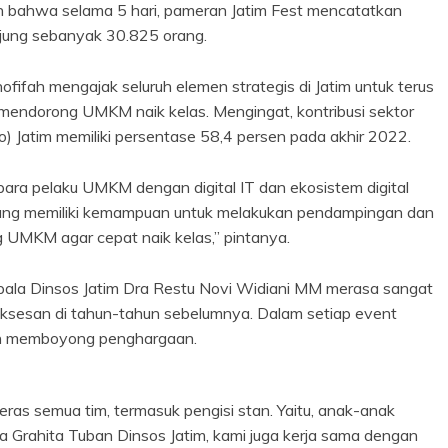
 bahwa selama 5 hari, pameran Jatim Fest mencatatkan
unjung sebanyak 30.825 orang.
hofifah mengajak seluruh elemen strategis di Jatim untuk terus
endorong UMKM naik kelas. Mengingat, kontribusi sektor
Jatim memiliki persentase 58,4 persen pada akhir 2022.
ara pelaku UMKM dengan digital IT dan ekosistem digital
yang memiliki kemampuan untuk melakukan pendampingan dan
MKM agar cepat naik kelas,” pintanya.
pala Dinsos Jatim Dra Restu Novi Widiani MM merasa sangat
uksesan di tahun-tahun sebelumnya. Dalam setiap event
an memboyong penghargaan.
keras semua tim, termasuk pengisi stan. Yaitu, anak-anak
na Grahita Tuban Dinsos Jatim, kami juga kerja sama dengan