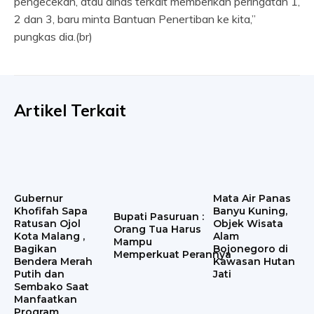
pengecekan, atau dinas terkait memberikan peringatan 1,
2 dan 3, baru minta Bantuan Penertiban ke kita,”
pungkas dia.(br)
Artikel Terkait
Gubernur
Mata Air Panas
Khofifah Sapa
Banyu Kuning,
Bupati Pasuruan :
Ratusan Ojol
Objek Wisata
Orang Tua Harus
Kota Malang ,
Alam
Mampu
Bagikan
Bojonegoro di
Memperkuat Perannya
Bendera Merah
Kawasan Hutan
Putih dan
Jati
Sembako Saat
Manfaatkan
Program