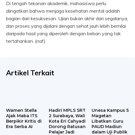
Di tengah tekanan akademik, mahasiswa perlu
diingatkan bahwa menjaga kesehatan mental adalah
bagian dari kesuksesan. Ujian bukan akhir dari segalanya,
dan proses yang dijalani dengan sehat jauh lebih bernilai
daripada hasil yang diperoleh dengan beban yang tak
tertahankan. (naf)
Artikel Terkait
Wamen Stella
Hadiri MPLS SRT
Unesa Kampus 5
Ajak Maba ITS
2 Surabaya, Wali
Magetan
Berpikir Kritis di
Kota Eri Cahyadi
Libatkan Guru
Era Serba AI
Dorong Ratusan
PAUD Madiun
Pelajar Jadi
dalam Uji Publik