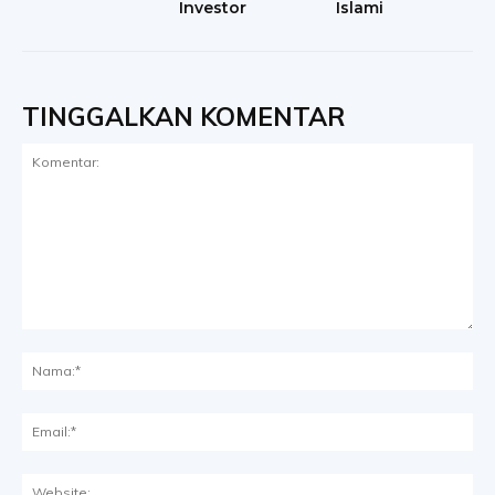
Investor
Islami
TINGGALKAN KOMENTAR
Komentar:
Na
Ema
Web