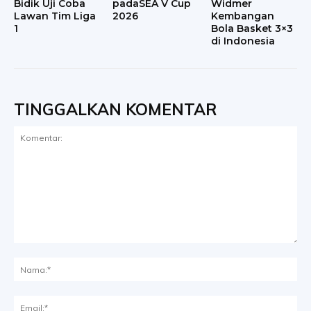
Bidik Uji Coba
padaSEA V Cup
Widmer
Lawan Tim Liga
2026
Kembangan
1
Bola Basket 3×3
di Indonesia
TINGGALKAN KOMENTAR
Komentar:
Na
Ema