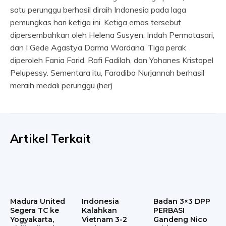
satu perunggu berhasil diraih Indonesia pada laga
pemungkas hari ketiga ini. Ketiga emas tersebut
dipersembahkan oleh Helena Susyen, Indah Permatasari,
dan I Gede Agastya Darma Wardana. Tiga perak
diperoleh Fania Farid, Rafi Fadilah, dan Yohanes Kristopel
Pelupessy. Sementara itu, Faradiba Nurjannah berhasil
meraih medali perunggu.(her)
Artikel Terkait
Madura United
Indonesia
Badan 3×3 DPP
Segera TC ke
Kalahkan
PERBASI
Yogyakarta,
Vietnam 3-2
Gandeng Nico