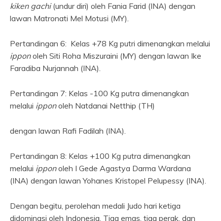
kiken gachi
(undur diri) oleh Fania Farid (INA) dengan
lawan Matronati Mel Motusi (MY).
Pertandingan 6: Kelas +78 Kg putri dimenangkan melalui
ippon
oleh Siti Roha Miszuraini (MY) dengan lawan Ike
Faradiba Nurjannah (INA).
Pertandingan 7: Kelas -100 Kg putra dimenangkan
melalui
ippon
oleh Natdanai Netthip (TH)
dengan lawan Rafi Fadilah (INA).
Pertandingan 8: Kelas +100 Kg putra dimenangkan
melalui
ippon
oleh I Gede Agastya Darma Wardana
(INA) dengan lawan Yohanes Kristopel Pelupessy (INA).
Dengan begitu, perolehan medali Judo hari ketiga
didominasi oleh Indonesia. Tiga emas, tiga perak, dan