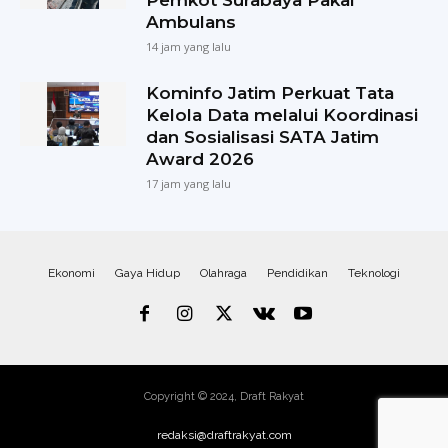
Pemkot Surabaya Pakai
Ambulans
14 jam yang lalu
Kominfo Jatim Perkuat Tata
Kelola Data melalui Koordinasi
dan Sosialisasi SATA Jatim
Award 2026
17 jam yang lalu
Ekonomi
Gaya Hidup
Olahraga
Pendidikan
Teknologi
Copyright © 2024, Draft Rakyat
redaksi@draftrakyat.com