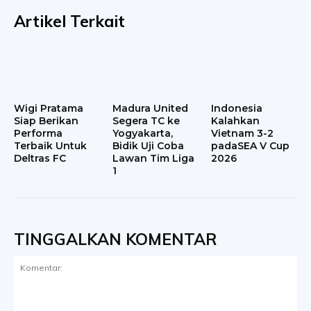
Artikel Terkait
Wigi Pratama
Madura United
Indonesia
Siap Berikan
Segera TC ke
Kalahkan
Performa
Yogyakarta,
Vietnam 3-2
Terbaik Untuk
Bidik Uji Coba
padaSEA V Cup
Deltras FC
Lawan Tim Liga
2026
1
TINGGALKAN KOMENTAR