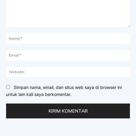
Komentar:
Na
Ema
Web
Simpan nama, email, dan situs web saya di browser ini
untuk lain kali saya berkomentar.