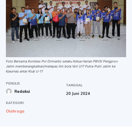
Foto Bersama Kombes Pol Dirmanto selaku Ketua Harian PBVSI Pengprov
Jatim memberangkatkan/melepas tim bola Voli U17 Putra-Putri Jatim ke
Kjeurnas antar Klub U-17
PENULIS
TANGGAL
Redaksi
20 Juni 2024
KATEGORI
Olahraga