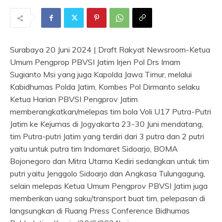
Surabaya 20 Juni 2024 | Draft Rakyat Newsroom-Ketua
Umum Pengprop PBVSI Jatim Irjen Pol Drs Imam
Sugianto Msi yang juga Kapolda Jawa Timur, melalui
Kabidhumas Polda Jatim, Kombes Pol Dirmanto selaku
Ketua Harian PBVSI Pengprov Jatim
memberangkatkan/melepas tim bola Voli U17 Putra-Putri
Jatim ke Kejurnas di Jogyakarta 23-30 Juni mendatang,
tim Putra-putri Jatim yang terdiri dari 3 putra dan 2 putri
yaitu untuk putra tim Indomaret Sidoarjo, BOMA
Bojonegoro dan Mitra Utama Kediri sedangkan untuk tim
putri yaitu Jenggolo Sidoarjo dan Angkasa Tulungagung,
selain melepas Ketua Umum Pengprov PBVSI Jatim juga
memberikan uang saku/transport buat tim, pelepasan di
langsungkan di Ruang Press Conference Bidhumas