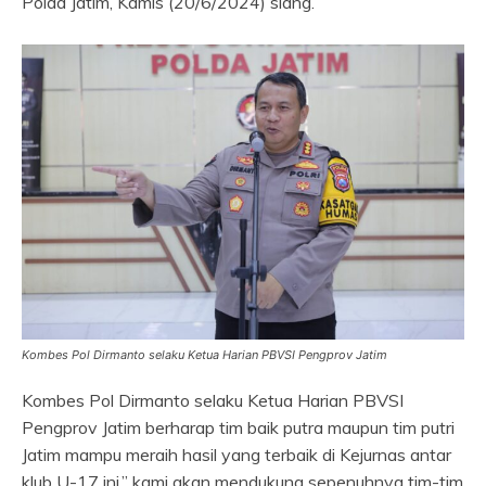
Polda Jatim, Kamis (20/6/2024) siang.
Kombes Pol Dirmanto selaku Ketua Harian PBVSI Pengprov Jatim
Kombes Pol Dirmanto selaku Ketua Harian PBVSI
Pengprov Jatim berharap tim baik putra maupun tim putri
Jatim mampu meraih hasil yang terbaik di Kejurnas antar
klub U-17 ini,” kami akan mendukung sepenuhnya tim-tim