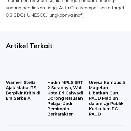
“Komitmen tersebut sejalan dengan amanat undang-
undang pendidikan tinggi Asta Cita keempat serta target
0.3 SDGs UNESCO,” ungkapnya.(naf)
Artikel Terkait
Wamen Stella
Hadiri MPLS SRT
Unesa Kampus 5
Ajak Maba ITS
2 Surabaya, Wali
Magetan
Berpikir Kritis di
Kota Eri Cahyadi
Libatkan Guru
Era Serba AI
Dorong Ratusan
PAUD Madiun
Pelajar Jadi
dalam Uji Publik
Pemimpin
Kurikulum PG
Berkarakter
PAUD