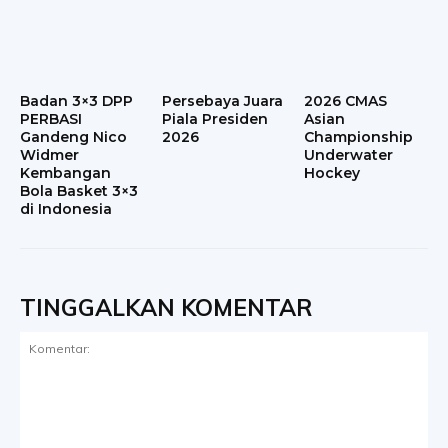
Badan 3×3 DPP
Persebaya Juara
2026 CMAS
PERBASI
Piala Presiden
Asian
Gandeng Nico
2026
Championship
Widmer
Underwater
Kembangan
Hockey
Bola Basket 3×3
di Indonesia
TINGGALKAN KOMENTAR