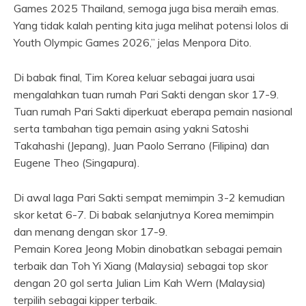
Games 2025 Thailand, semoga juga bisa meraih emas.
Yang tidak kalah penting kita juga melihat potensi lolos di
Youth Olympic Games 2026,” jelas Menpora Dito.
Di babak final, Tim Korea keluar sebagai juara usai
mengalahkan tuan rumah Pari Sakti dengan skor 17-9.
Tuan rumah Pari Sakti diperkuat eberapa pemain nasional
serta tambahan tiga pemain asing yakni Satoshi
Takahashi (Jepang), ⁠Juan Paolo Serrano (Filipina) dan
⁠Eugene Theo (Singapura).
Di awal laga Pari Sakti sempat memimpin 3-2 kemudian
skor ketat 6-7. Di babak selanjutnya Korea memimpin
dan menang dengan skor 17-9.
Pemain Korea Jeong Mobin dinobatkan sebagai pemain
terbaik dan Toh Yi Xiang (Malaysia) sebagai top skor
dengan 20 gol serta Julian Lim Kah Wern (Malaysia)
terpilih sebagai kipper terbaik.