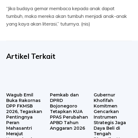
“Jika budaya gemar membaca kepada anak dapat
tumbuh, maka mereka akan tumbuh menjadi anak-anak
yang kaya akan literasi,” tuturnya. (nis)
Artikel Terkait
Wagub Emil
Pemkab dan
Gubernur
Buka Rakornas
DPRD
Khofifah
DPP FKMSB
Bojonegoro
Komitmen
2026, Tegaskan
Tetapkan KUA
Gencarkan
Pentingnya
PPAS Perubahan
Instrumen
Peran
APBD Tahun
Strategis Jaga
Mahasantri
Anggaran 2026
Daya Beli di
Merajut
Tengah