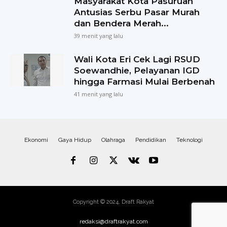
Masyarakat Kota Pasuruan
Antusias Serbu Pasar Murah
dan Bendera Merah...
39 menit yang lalu
Wali Kota Eri Cek Lagi RSUD
Soewandhie, Pelayanan IGD
hingga Farmasi Mulai Berbenah
41 menit yang lalu
Ekonomi
Gaya Hidup
Olahraga
Pendidikan
Teknologi
Copyright © 2024, Draft Rakyat
redaksi@draftrakyat.com