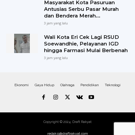
Masyarakat Kota Pasuruan
Antusias Serbu Pasar Murah
dan Bendera Merah...
3 jam yang lalu
Wali Kota Eri Cek Lagi RSUD
Soewandhie, Pelayanan IGD
hingga Farmasi Mulai Berbenah
3 jam yang lalu
Ekonomi
Gaya Hidup
Olahraga
Pendidikan
Teknologi
Copyright © 2024, Draft Rakyat
redaksi@draftrakyat.com