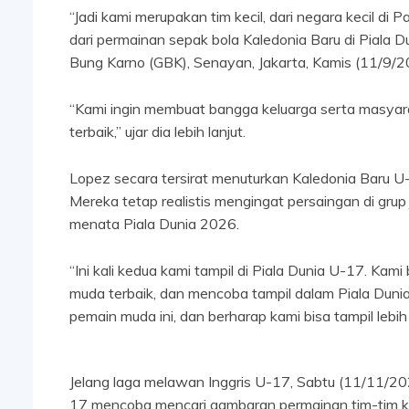
“Jadi kami merupakan tim kecil, dari negara kecil di 
dari permainan sepak bola Kaledonia Baru di Piala D
Bung Karno (GBK), Senayan, Jakarta, Kamis (11/9/2
“Kami ingin membuat bangga keluarga serta masyar
terbaik,” ujar dia lebih lanjut.
Lopez secara tersirat menuturkan Kaledonia Baru U
Mereka tetap realistis mengingat persaingan di gr
menata Piala Dunia 2026.
“Ini kali kedua kami tampil di Piala Dunia U-17. K
muda terbaik, dan mencoba tampil dalam Piala Dunia
pemain muda ini, dan berharap kami bisa tampil lebih
Jelang laga melawan Inggris U-17, Sabtu (11/11/2023
17 mencoba mencari gambaran permainan tim-tim k