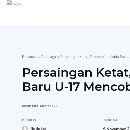
EKONOMI
GAYA HIDUP
OLAHRAGA
P
Beranda
Olahraga
Persaingan Ketat, Timnas Kaledonia Baru 
Persaingan Ketat
Baru U-17 Mencob
Kredit foto: Media PSSI
PENULIS
TANGGAL
Redaksi
9 November 2