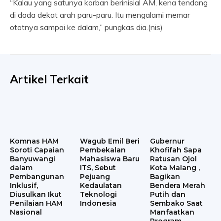
“Kalau yang satunya korban berinisial AM, kena tendang
di dada dekat arah paru-paru. Itu mengalami memar
ototnya sampai ke dalam,” pungkas dia.(nis)
Artikel Terkait
Komnas HAM
Wagub Emil Beri
Gubernur
Soroti Capaian
Pembekalan
Khofifah Sapa
Banyuwangi
Mahasiswa Baru
Ratusan Ojol
dalam
ITS, Sebut
Kota Malang ,
Pembangunan
Pejuang
Bagikan
Inklusif,
Kedaulatan
Bendera Merah
Diusulkan Ikut
Teknologi
Putih dan
Penilaian HAM
Indonesia
Sembako Saat
Nasional
Manfaatkan
Program