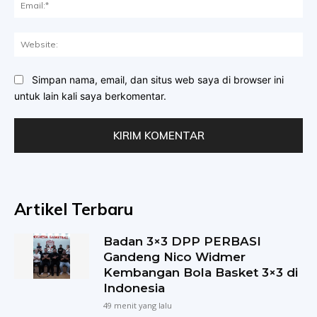
Ema
Web
Simpan nama, email, dan situs web saya di browser ini
untuk lain kali saya berkomentar.
Artikel Terbaru
Badan 3×3 DPP PERBASI
Gandeng Nico Widmer
Kembangan Bola Basket 3×3 di
Indonesia
49 menit yang lalu