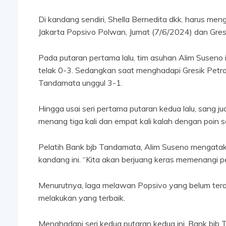
Di kandang sendiri, Shella Bernedita dkk. harus me
Jakarta Popsivo Polwan, Jumat (7/6/2024) dan Gres
Pada putaran pertama lalu, tim asuhan Alim Suseno it
telak 0-3. Sedangkan saat menghadapi Gresik Petro
Tandamata unggul 3-1.
Hingga usai seri pertama putaran kedua lalu, sang ju
menang tiga kali dan empat kali kalah dengan poin s
Pelatih Bank bjb Tandamata, Alim Suseno mengatak
kandang ini. “Kita akan berjuang keras memenangi pe
Menurutnya, laga melawan Popsivo yang belum terala
melakukan yang terbaik.
Menghadapi seri kedua putaran kedua ini, Bank bjb 