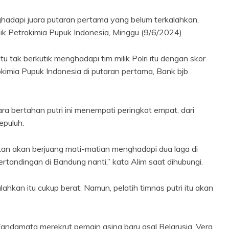
nghadapi juara putaran pertama yang belum terkalahkan,
ik Petrokimia Pupuk Indonesia, Minggu (9/6/2024).
u tak berkutik menghadapi tim milik Polri itu dengan skor
kimia Pupuk Indonesia di putaran pertama, Bank bjb
ara bertahan putri ini menempati peringkat empat, dari
epuluh.
an akan berjuang mati-matian menghadapi dua laga di
rtandingan di Bandung nanti,” kata Alim saat dihubungi.
hkan itu cukup berat. Namun, pelatih timnas putri itu akan
Tandamata merekrut pemain asing baru asal Belarusia, Vera