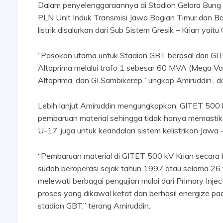
Dalam penyelenggaraannya di Stadion Gelora Bung 
PLN Unit Induk Transmisi Jawa Bagian Timur dan Ba
listrik disalurkan dari Sub Sistem Gresik – Krian ya
“Pasokan utama untuk Stadion GBT berasal dari GITE
Altaprima melalui trafo 1 sebesar 60 MVA (Mega Volt
Altaprima, dan GI Sambikerep,” ungkap Amiruddin., d
Lebih lanjut Amiruddin mengungkapkan, GITET 500 k
pembaruan material sehingga tidak hanya memasti
U-17, juga untuk keandalan sistem kelistrikan Jawa –
“Pembaruan material di GITET 500 kV Krian secara 
sudah beroperasi sejak tahun 1997 atau selama 26 t
melewati berbagai pengujian mulai dari Primary Inj
proses yang dikawal ketat dan berhasil energize p
stadion GBT,” terang Amiruddin.