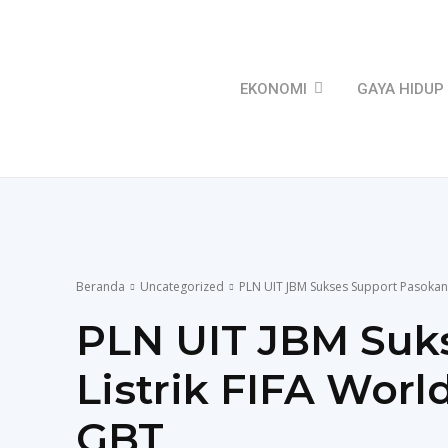
EKONOMI
GAYA HIDUP
Beranda
Uncategorized
PLN UIT JBM Sukses Support Pasokan L
PLN UIT JBM Suk
Listrik FIFA Worl
GBT