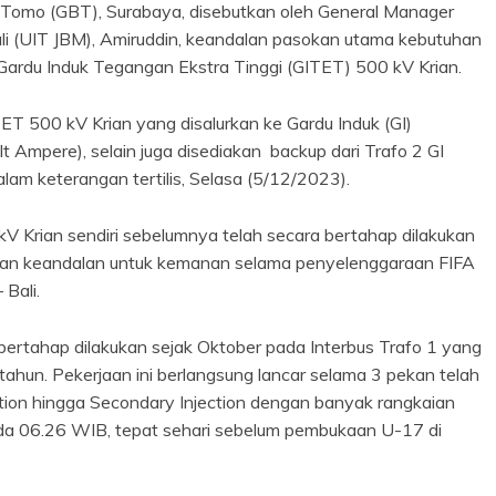
Tomo (GBT), Surabaya, disebutkan oleh General Manager
li (UIT JBM), Amiruddin, keandalan pasokan utama kebutuhan
itu Gardu Induk Tegangan Ekstra Tinggi (GITET) 500 kV Krian.
T 500 kV Krian yang disalurkan ke Gardu Induk (GI)
 Ampere), selain juga disediakan backup dari Trafo 2 GI
alam keterangan tertilis, Selasa (5/12/2023).
V Krian sendiri sebelumnya telah secara bertahap dilakukan
kan keandalan untuk kemanan selama penyelenggaraan FIFA
 Bali.
bertahap dilakukan sejak Oktober pada Interbus Trafo 1 yang
ahun. Pekerjaan ini berlangsung lancar selama 3 pekan telah
ection hingga Secondary Injection dengan banyak rangkaian
ada 06.26 WIB, tepat sehari sebelum pembukaan U-17 di