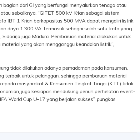
n bagian dari GI yang berfungsi menyalurkan tenaga atau
h atau sebaliknya. “GITET 500 kV Krian sebagai sistem
afo IBT 1 Krian berkapasitas 500 MVA dapat mengaliri listrik
an daya 1.300 VA, termasuk sebagai salah satu trafo yang
a, Sidoarjo juga Madura. Pembaruan material dilakukan untuk
 material yang akan mengganggu keandalan listrik”,
sung tidak dilakukan adanya pemadaman pada konsumen.
 terbaik untuk pelanggan, sehingga pembaruan material
rik kepada masyarakat & Konsumen Tingkat Tinggi (KTT) tidak
onomian, juga kesiapan mendukung penuh perhelatan event-
FIFA World Cup U-17 yang berjalan sukses”, pungkas