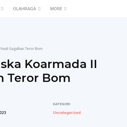
OLAHRAGA
MORE
rhasil Gagalkan Teror Bom
ska Koarmada II
n Teror Bom
KATEGORI
023
Uncategorized