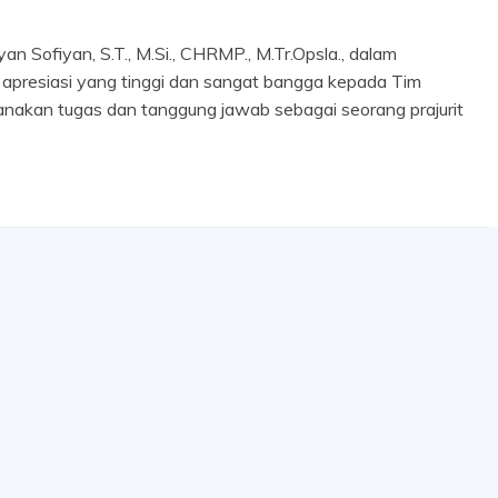
n Sofiyan, S.T., M.Si., CHRMP., M.Tr.Opsla., dalam
 apresiasi yang tinggi dan sangat bangga kepada Tim
anakan tugas dan tanggung jawab sebagai seorang prajurit