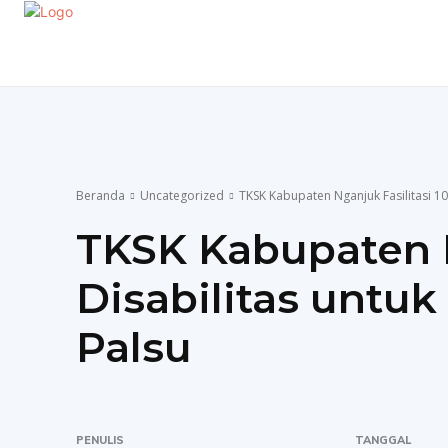
EKONOMI
GAYA HIDUP
OLAHRAGA
P
Beranda
Uncategorized
TKSK Kabupaten Nganjuk Fasilitasi 10
TKSK Kabupaten N
Disabilitas untu
Palsu
PENULIS
TANGGAL