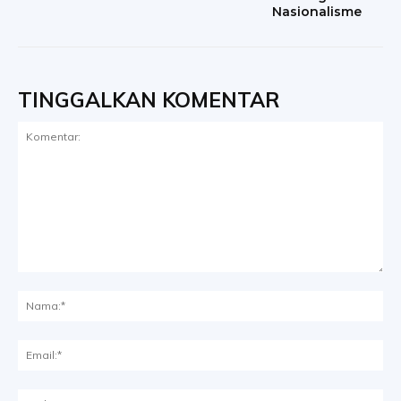
Nasionalisme
TINGGALKAN KOMENTAR
Komentar:
Na
Ema
Web