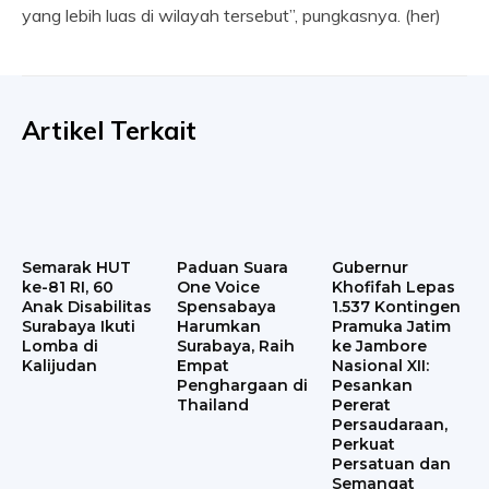
yang lebih luas di wilayah tersebut”, pungkasnya. (her)
Artikel Terkait
Semarak HUT
Paduan Suara
Gubernur
ke-81 RI, 60
One Voice
Khofifah Lepas
Anak Disabilitas
Spensabaya
1.537 Kontingen
Surabaya Ikuti
Harumkan
Pramuka Jatim
Lomba di
Surabaya, Raih
ke Jambore
Kalijudan
Empat
Nasional XII:
Penghargaan di
Pesankan
Thailand
Pererat
Persaudaraan,
Perkuat
Persatuan dan
Semangat