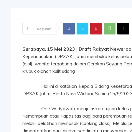
Bagikan
Surabaya, 15 Mei 2023 | Draft Rakyat Newsro
Kependudukan (DP3AK) Jatim membuka kelas pelatiha
(ojol) wanita tergabung dalam Gerakan Sayang Perem
krupuk olahan kulit udang
Hal ini di katakan kepala Bidang Kesetaraan G
DP3AK Jatim, Restu Novi Widiani, Senin (15/5/202
One Widyawati, menjelaskan tujuan kelas pel
Kemampuan atau Kapasitas bagi para perempuan re
melalui pelatihan memasak (cooking class), Melalui
dimanfaatkan bagi dirinya sendiri atau masyaraka