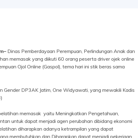
om–
Dinas Pemberdayaan Perempuan, Perlindungan Anak dan
n memasak yang diikuti 60 orang peserta driver ojek online
puan Ojol Online (Gaspol), tema hari ini stik beras sama
ender DP3AK Jatim, One Widyawati, yang mewakili Kadis
3)
atihan memasak yaitu Meningkatkan Pengetahuan,
ntan untuk dapat menjadi agen perubahan dibidang ekonomi
 pelatihan diharapkan adanya ketrampilan yang dapat
t yang membutuhkan dan Diharapkan dapat menjadi pekerjaan