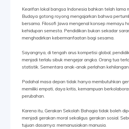
Kearifan lokal bangsa Indonesia bahkan telah lama
Budaya gotong royong mengajarkan bahwa pertumbuh
bersama. Filosofi Jawa mengenal konsep memayu h
kehidupan semesta. Pendidikan bukan sekadar sara
menghadirkan kebermanfaatan bagi sesama.
Sayangnya, di tengah arus kompetisi global, pendidi
menjadi terlalu sibuk mengejar angka. Orang tua ter
statistik. Sementara anak-anak perlahan kehilangan r
Padahal masa depan tidak hanya membutuhkan gen
memiliki empati, daya kritis, kemampuan berkolabor
perubahan.
Karena itu, Gerakan Sekolah Bahagia tidak boleh di
menjadi gerakan moral sekaligus gerakan sosial. S
tujuan dasarnya: memanusiakan manusia.