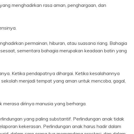
 yang menghadirkan rasa aman, penghargaan, dan
ensinya.
ghadirkan permainan, hiburan, atau suasana riang. Bahagia
t sesaat, sementara bahagia merupakan keadaan batin yang
anya. Ketika pendapatnya dihargai. Ketika kesalahannya
ka sekolah menjadi tempat yang aman untuk mencoba, gagal,
 merasa dirinya manusia yang berharga.
erlindungan yang paling substantif. Perlindungan anak tidak
elaporan kekerasan. Perlindungan anak harus hadir dalam
murid, dalam cara orang tua memandang prestasi, dan dalam