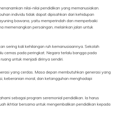
 menanamkan nilai-nilai pendidikan yang memanusiakan.
an individu tidak dapat dipisahkan dari kehidupan
ayuning bawana, yaitu memperindah dan memperbaiki
na memenangkan persaingan, melainkan jalan untuk
kan sering kali kehilangan ruh kemanusiaannya. Sekolah
lalu cemas pada peringkat. Negara terlalu bangga pada
uang untuk menjadi dirinya sendiri.
erasi yang cerdas. Masa depan membutuhkan generasi yang
asi, keberanian moral, dan ketangguhan menghadapi
pahami sebagai program seremonial pendidikan. Ia harus
ebuah ikhtiar bersama untuk mengembalikan pendidikan kepada