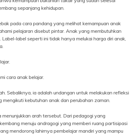
Bahwa kemampuan bukanlah takdir yang sudah selesai
kembang sepanjang kehidupan.
erjebak pada cara pandang yang melihat kemampuan anak
ahami pelajaran disebut pintar. Anak yang membutuhkan
Label-label seperti ini tidak hanya melukai harga diri anak,
a.
ajar.
i cara anak belajar.
ah. Sebaliknya, ia adalah undangan untuk melakukan refleksi
g mengikuti kebutuhan anak dan perubahan zaman.
menunjukkan arah tersebut. Dari pedagogi yang
kembang menuju andragogi yang memberi ruang partisipasi
i yang mendorong lahirnya pembelajar mandiri yang mampu