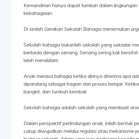
Kemandirian hanya dapat tumbuh dalam lingkungan
kebahagiaan.
Di sinilah Gerakan Sekolah Bahagia menemukan urg
Sekolah bahagia bukanlah sekolah yang sekadar men
berbeda dengan senang. Senang sering kali bersifa
lebih mendalam.
Anak merasa bahagia ketika dirinya diterima apa ad
dipandang sebagai bagian dari proses belajar. Keti
bangkit, dan tumbuh kembali.
Sekolah bahagia adalah sekolah yang membuat anak
Dalam perspektif perlindungan anak, inilah bentuk p
cukup diwujudkan melalui regulasi atau mekanisme p
budaya sekolah, dalam cara guru berbicara kepada 