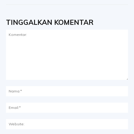
TINGGALKAN KOMENTAR
Komentar:
Na
Ema
Web