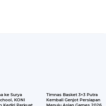
a ke Surya
Timnas Basket 3×3 Putra
 School, KONI
Kembali Genjot Persiapan
 Kediri Perkuat
Menuju Asian Games 2026