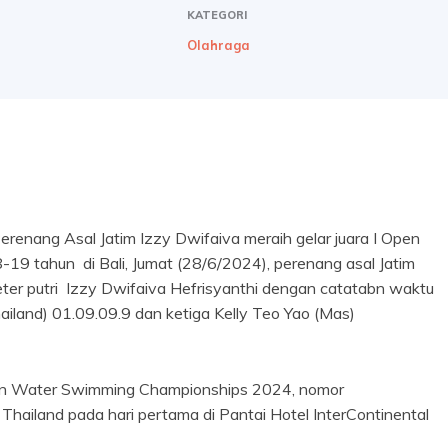
KATEGORI
Olahraga
enang Asal Jatim Izzy Dwifaiva meraih gelar juara I Open
19 tahun di Bali, Jumat (28/6/2024), perenang asal Jatim
eter putri Izzy Dwifaiva Hefrisyanthi dengan catatabn waktu
iland) 01.09.09.9 dan ketiga Kelly Teo Yao (Mas)
pen Water Swimming Championships 2024, nomor
 Thailand pada hari pertama di Pantai Hotel InterContinental