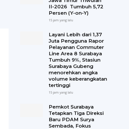
Jawa Timur Triwulan
II-2026 Tumbuh 5,72
Persen (Y-on-Y)
15 jam yang lalu
Layani Lebih dari 1,37
Juta Pengguna Rapor
Pelayanan Commuter
Line Area 8 Surabaya
Tumbuh 9%, Stasiun
Surabaya Gubeng
menorehkan angka
volume keberangkatan
tertinggi
15 jam yang lalu
Pemkot Surabaya
Tetapkan Tiga Direksi
Baru PDAM Surya
Sembada, Fokus