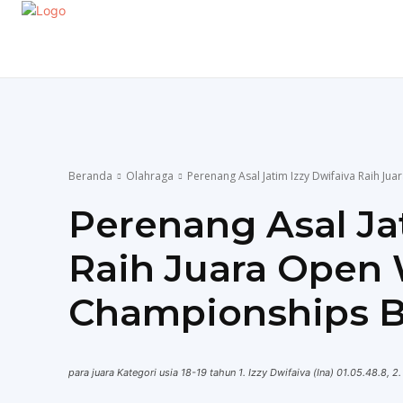
EKONOMI
GAYA HIDUP
OLAHRAGA
P
Beranda
Olahraga
Perenang Asal Jatim Izzy Dwifaiva Raih J
Perenang Asal Ja
Raih Juara Open
Championships B
para juara Kategori usia 18-19 tahun 1. Izzy Dwifaiva (Ina) 01.05.48.8, 