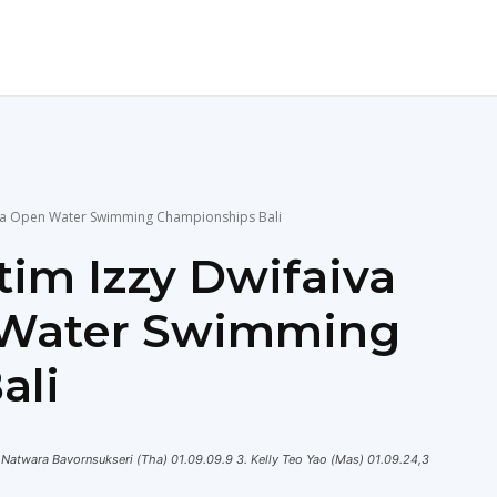
ENDIDIKAN
TEKNOLOGI
MORE
uara Open Water Swimming Championships Bali
tim Izzy Dwifaiva
 Water Swimming
ali
2. Natwara Bavornsukseri (Tha) 01.09.09.9 3. Kelly Teo Yao (Mas) 01.09.24,3