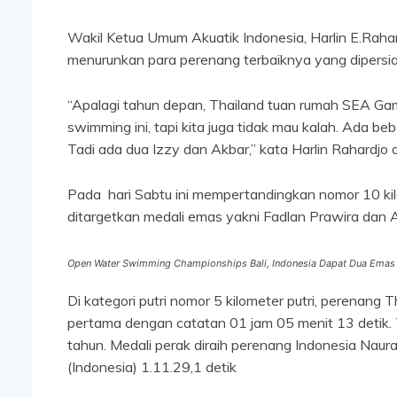
Wakil Ketua Umum Akuatik Indonesia, Harlin E.Rah
menurunkan para perenang terbaiknya yang dipersi
“Apalagi tahun depan, Thailand tuan rumah SEA Ga
swimming ini, tapi kita juga tidak mau kalah. Ada 
Tadi ada dua Izzy dan Akbar,” kata Harlin Rahardjo d
Pada hari Sabtu ini mempertandingkan nomor 10 kilo
ditargetkan medali emas yakni Fadlan Prawira dan 
Open Water Swimming Championships Bali, Indonesia Dapat Dua Emas
Di kategori putri nomor 5 kilometer putri, perenang 
pertama dengan catatan 01 jam 05 menit 13 detik. T
tahun. Medali perak diraih perenang Indonesia Naurah
(Indonesia) 1.11.29,1 detik