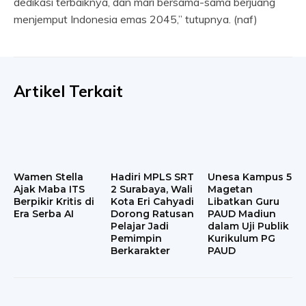
dedikasi terbaiknya, dan mari bersama-sama berjuang
menjemput Indonesia emas 2045,” tutupnya. (naf)
Artikel Terkait
Wamen Stella
Hadiri MPLS SRT
Unesa Kampus 5
Ajak Maba ITS
2 Surabaya, Wali
Magetan
Berpikir Kritis di
Kota Eri Cahyadi
Libatkan Guru
Era Serba AI
Dorong Ratusan
PAUD Madiun
Pelajar Jadi
dalam Uji Publik
Pemimpin
Kurikulum PG
Berkarakter
PAUD