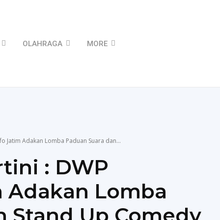
OLAHRAGA
MORE
info Jatim Adakan Lomba Paduan Suara dan...
rtini : DWP
m Adakan Lomba
n Stand Up Comedy