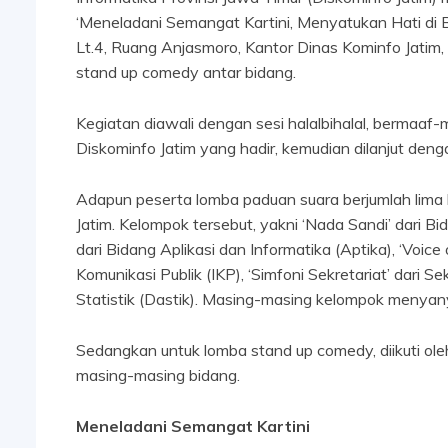
‘Meneladani Semangat Kartini, Menyatukan Hati di B
Lt.4, Ruang Anjasmoro, Kantor Dinas Kominfo Jatim,
stand up comedy antar bidang.
Kegiatan diawali dengan sesi halalbihalal, bermaa
Diskominfo Jatim yang hadir, kemudian dilanjut de
Adapun peserta lomba paduan suara berjumlah lima
Jatim. Kelompok tersebut, yakni ‘Nada Sandi’ dari 
dari Bidang Aplikasi dan Informatika (Aptika), ‘Voic
Komunikasi Publik (IKP), ‘Simfoni Sekretariat’ dari S
Statistik (Dastik). Masing-masing kelompok menyanyik
Sedangkan untuk lomba stand up comedy, diikuti oleh
masing-masing bidang.
Meneladani Semangat Kartini