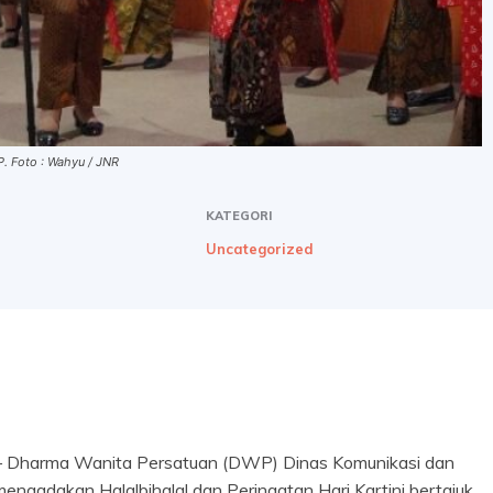
. Foto : Wahyu / JNR
KATEGORI
Uncategorized
 – Dharma Wanita Persatuan (DWP) Dinas Komunikasi dan
mengadakan Halalbihalal dan Peringatan Hari Kartini bertajuk