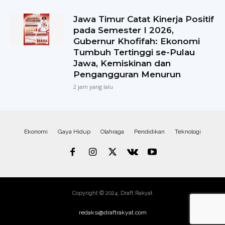
Jawa Timur Catat Kinerja Positif
pada Semester I 2026,
Gubernur Khofifah: Ekonomi
Tumbuh Tertinggi se-Pulau
Jawa, Kemiskinan dan
Pengangguran Menurun
2 jam yang lalu
Ekonomi
Gaya Hidup
Olahraga
Pendidikan
Teknologi
Copyright © 2024, Draft Rakyat
redaksi@draftrakyat.com