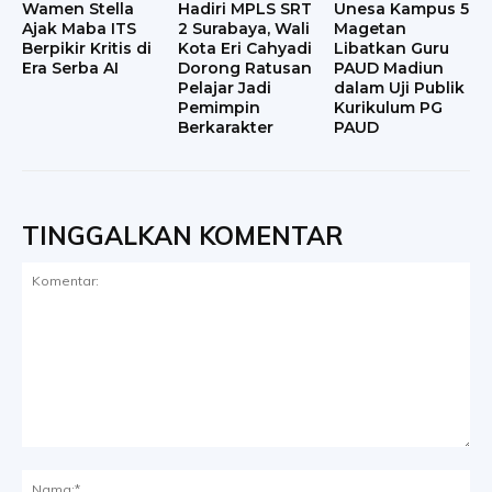
Wamen Stella
Hadiri MPLS SRT
Unesa Kampus 5
Ajak Maba ITS
2 Surabaya, Wali
Magetan
Berpikir Kritis di
Kota Eri Cahyadi
Libatkan Guru
Era Serba AI
Dorong Ratusan
PAUD Madiun
Pelajar Jadi
dalam Uji Publik
Pemimpin
Kurikulum PG
Berkarakter
PAUD
TINGGALKAN KOMENTAR
Komentar:
Na