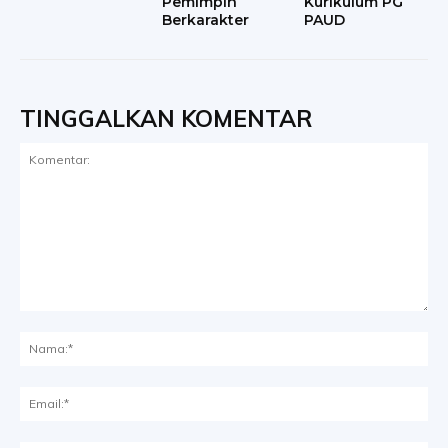
Pemimpin
Kurikulum PG
Berkarakter
PAUD
TINGGALKAN KOMENTAR
Komentar:
Na
Ema