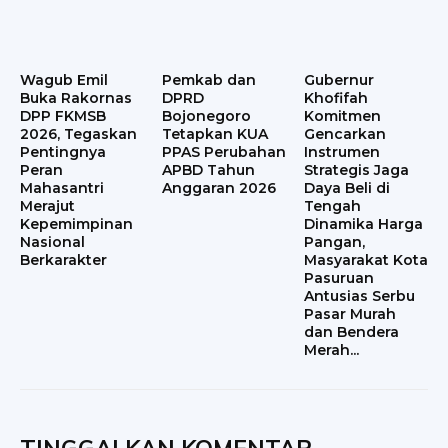
Wagub Emil
Pemkab dan
Gubernur
Buka Rakornas
DPRD
Khofifah
DPP FKMSB
Bojonegoro
Komitmen
2026, Tegaskan
Tetapkan KUA
Gencarkan
Pentingnya
PPAS Perubahan
Instrumen
Peran
APBD Tahun
Strategis Jaga
Mahasantri
Anggaran 2026
Daya Beli di
Merajut
Tengah
Kepemimpinan
Dinamika Harga
Nasional
Pangan,
Berkarakter
Masyarakat Kota
Pasuruan
Antusias Serbu
Pasar Murah
dan Bendera
Merah...