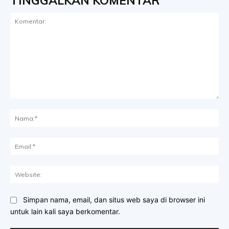
TINGGALKAN KOMENTAR
Komentar:
Na
Ema
Web
Simpan nama, email, dan situs web saya di browser ini
untuk lain kali saya berkomentar.