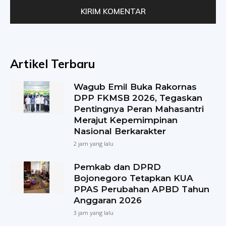
Artikel Terbaru
Wagub Emil Buka Rakornas
DPP FKMSB 2026, Tegaskan
Pentingnya Peran Mahasantri
Merajut Kepemimpinan
Nasional Berkarakter
2 jam yang lalu
Pemkab dan DPRD
Bojonegoro Tetapkan KUA
PPAS Perubahan APBD Tahun
Anggaran 2026
3 jam yang lalu