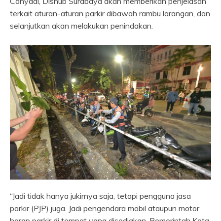
Cahyadi, Dishub Surabaya akan memberikan penjelasan
terkait aturan-aturan parkir dibawah rambu larangan, dan
selanjutkan akan melakukan penindakan.
“Jadi tidak hanya jukirnya saja, tetapi pengguna jasa
parkir (PJP) juga. Jadi pengendara mobil ataupun motor
harap parkir di tempat yang disediakan. Pemerintah Kota