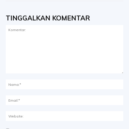
TINGGALKAN KOMENTAR
Komentar:
Na
Ema
Web