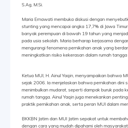
S.Ag, M.Si.
Maria Ernawati membuka diskusi dengan menyebutk
stunting yang mencapai angka 17,7% di Jawa Timur.
banyak perempuan di bawah 19 tahun yang menjadi 
pada usia sekolah. Maria berharap kerjasama denga
mengurangi fenomena pernikahan anak yang berdamp
meningkatkan risiko kekerasan dalam rumah tangga 
Ketua MUI, H. Ainul Yaqin, menyampaikan bahwa M
sejak 2006. Ia menjelaskan bahwa pernikahan dini s
menimbulkan mudarat, seperti dampak buruk pada ke
rumah tangga. Ainul Yaqin juga menekankan pentin
praktik pernikahan anak, serta peran MUI dalam m
BKKBN Jatim dan MUI Jatim sepakat untuk membahas l
dengan cara yang mudah dipahami oleh masyarakat. 