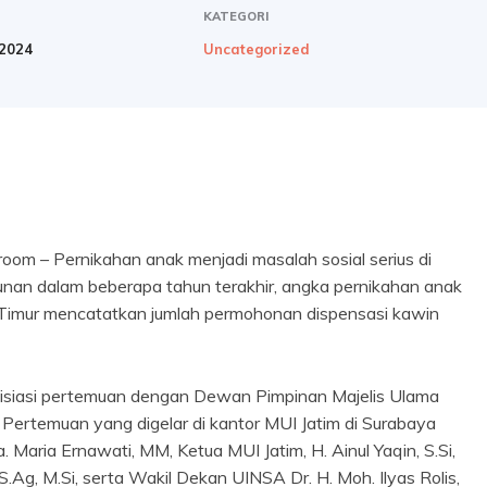
KATEGORI
2024
Uncategorized
m – Pernikahan anak menjadi masalah sosial serius di
runan dalam beberapa tahun terakhir, angka pernikahan anak
wa Timur mencatatkan jumlah permohonan dispensasi kawin
nisiasi pertemuan dengan Dewan Pimpinan Majelis Ulama
Pertemuan yang digelar di kantor MUI Jatim di Surabaya
 Maria Ernawati, MM, Ketua MUI Jatim, H. Ainul Yaqin, S.Si,
S.Ag, M.Si, serta Wakil Dekan UINSA Dr. H. Moh. Ilyas Rolis,