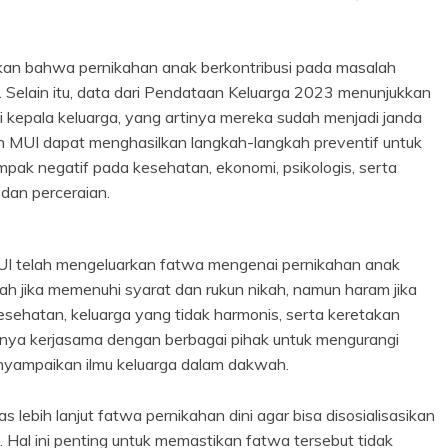
an bahwa pernikahan anak berkontribusi pada masalah
 Selain itu, data dari Pendataan Keluarga 2023 menunjukkan
kepala keluarga, yang artinya mereka sudah menjadi janda
n MUI dapat menghasilkan langkah-langkah preventif untuk
ak negatif pada kesehatan, ekonomi, psikologis, serta
dan perceraian.
UI telah mengeluarkan fatwa mengenai pernikahan anak
ah jika memenuhi syarat dan rukun nikah, namun haram jika
sehatan, keluarga yang tidak harmonis, serta keretakan
gnya kerjasama dengan berbagai pihak untuk mengurangi
enyampaikan ilmu keluarga dalam dakwah.
ebih lanjut fatwa pernikahan dini agar bisa disosialisasikan
Hal ini penting untuk memastikan fatwa tersebut tidak