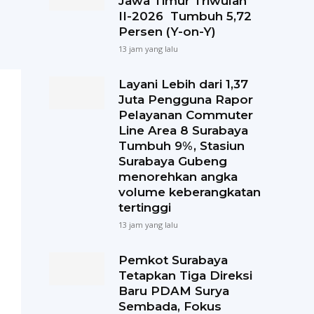
Jawa Timur Triwulan
II-2026 Tumbuh 5,72
Persen (Y-on-Y)
13 jam yang lalu
Layani Lebih dari 1,37
Juta Pengguna Rapor
Pelayanan Commuter
Line Area 8 Surabaya
Tumbuh 9%, Stasiun
Surabaya Gubeng
menorehkan angka
volume keberangkatan
tertinggi
13 jam yang lalu
Pemkot Surabaya
Tetapkan Tiga Direksi
Baru PDAM Surya
Sembada, Fokus