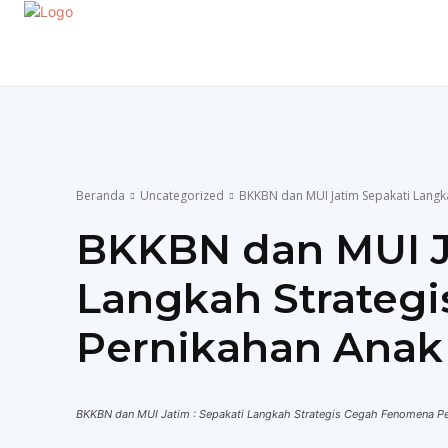
EKONOMI
GAYA HIDUP
OLAHRAGA
P
Beranda
Uncategorized
BKKBN dan MUI Jatim Sepakati Langk
BKKBN dan MUI J
Langkah Strategi
Pernikahan Anak
BKKBN dan MUI Jatim : Sepakati Langkah Strategis Cegah Fenomena P