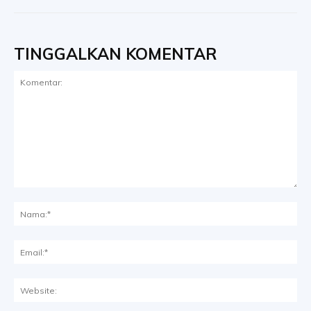
TINGGALKAN KOMENTAR
Komentar:
Na
Ema
Web