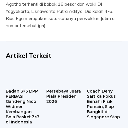
Agatha terhenti di babak 16 besar dari wakil DI
Yogyakarta, Lisnawanto Putra Aditya. Dia kalah 4-6.
Riau Ega merupakan satu-satunya perwakilan Jatim di
nomor tersebut.(pri)
Artikel Terkait
Badan 3×3 DPP
Persebaya Juara
Coach Deny
PERBASI
Piala Presiden
Sartika Fokus
Gandeng Nico
2026
Benahi Fisik
Widmer
Pemain, Siap
Kembangan
Bangkit di
Bola Basket 3×3
Singapore Stop
di Indonesia