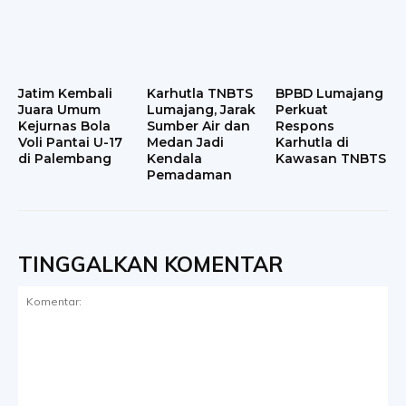
Jatim Kembali
Karhutla TNBTS
BPBD Lumajang
Juara Umum
Lumajang, Jarak
Perkuat
Kejurnas Bola
Sumber Air dan
Respons
Voli Pantai U-17
Medan Jadi
Karhutla di
di Palembang
Kendala
Kawasan TNBTS
Pemadaman
TINGGALKAN KOMENTAR