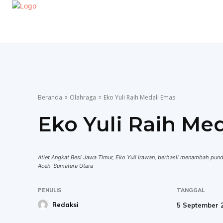
EKONOMI
GAYA HIDUP
OLAHRAGA
P
Beranda
Olahraga
Eko Yuli Raih Medali Emas
Eko Yuli Raih Me
Atlet Angkat Besi Jawa Timur, Eko Yuli Irawan, berhasil menambah pu
Aceh-Sumatera Utara
PENULIS
TANGGAL
Redaksi
5 September 