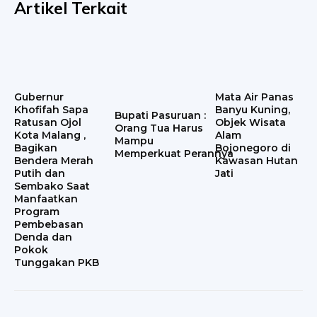
Artikel Terkait
Gubernur
Mata Air Panas
Khofifah Sapa
Banyu Kuning,
Bupati Pasuruan :
Ratusan Ojol
Objek Wisata
Orang Tua Harus
Kota Malang ,
Alam
Mampu
Bagikan
Bojonegoro di
Memperkuat Perannya
Bendera Merah
Kawasan Hutan
Putih dan
Jati
Sembako Saat
Manfaatkan
Program
Pembebasan
Denda dan
Pokok
Tunggakan PKB