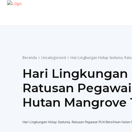
EKONOMI
GAYA HIDUP
OLAHRAGA
P
Beranda
Uncategorized
Hari Lingkungan Hidup Sedunia, Rat
Hari Lingkungan 
Ratusan Pegawai
Hutan Mangrove 
Hari Lingkungan Hidup Sedunia, Ratusan Pegawai PLN Bersihkan Hutan