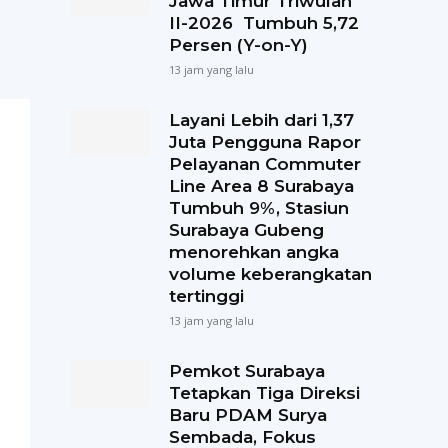
Jawa Timur Triwulan
II-2026 Tumbuh 5,72
Persen (Y-on-Y)
13 jam yang lalu
Layani Lebih dari 1,37
Juta Pengguna Rapor
Pelayanan Commuter
Line Area 8 Surabaya
Tumbuh 9%, Stasiun
Surabaya Gubeng
menorehkan angka
volume keberangkatan
tertinggi
13 jam yang lalu
Pemkot Surabaya
Tetapkan Tiga Direksi
Baru PDAM Surya
Sembada, Fokus