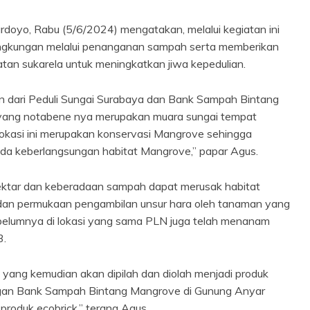
oyo, Rabu (5/6/2024) mengatakan, melalui kegiatan ini
ingkungan melalui penanganan sampah serta memberikan
an sukarela untuk meningkatkan jiwa kepedulian.
gan dari Peduli Sungai Surabaya dan Bank Sampah Bintang
ang notabene nya merupakan muara sungai tempat
okasi ini merupakan konservasi Mangrove sehingga
ada keberlangsungan habitat Mangrove,” papar Agus.
ektar dan keberadaan sampah dapat merusak habitat
 dan permukaan pengambilan unsur hara oleh tanaman yang
elumnya di lokasi yang sama PLN juga telah menanam
3.
 yang kemudian akan dipilah dan diolah menjadi produk
ngan Bank Sampah Bintang Mangrove di Gunung Anyar
roduk ecobrick,” terang Agus.