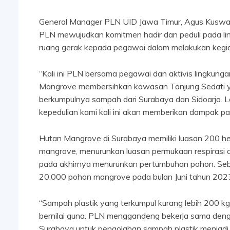
General Manager PLN UID Jawa Timur, Agus Kusward
PLN mewujudkan komitmen hadir dan peduli pada l
ruang gerak kepada pegawai dalam melakukan kegiat
“Kali ini PLN bersama pegawai dan aktivis lingkun
Mangrove membersihkan kawasan Tanjung Sedati y
berkumpulnya sampah dari Surabaya dan Sidoarjo. L
kepedulian kami kali ini akan memberikan dampak p
Hutan Mangrove di Surabaya memiliki luasan 200 h
mangrove, menurunkan luasan permukaan respirasi
pada akhirnya menurunkan pertumbuhan pohon. Seb
20.000 pohon mangrove pada bulan Juni tahun 202
“Sampah plastik yang terkumpul kurang lebih 200 kg
bernilai guna. PLN menggandeng bekerja sama de
Surabaya untuk pengolahan sampah plastik menjadi p