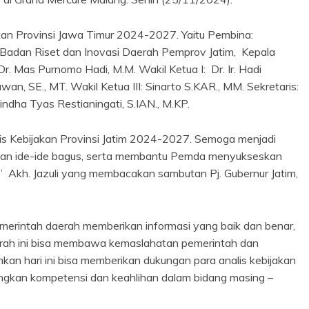
akan Provinsi Jawa Timur 2024-2027. Yaitu Pembina:
a Badan Riset dan Inovasi Daerah Pemprov Jatim, Kepala
. Mas Purnomo Hadi, M.M. Wakil Ketua I: Dr. Ir. Hadi
Irawan, SE., MT. Wakil Ketua III: Sinarto S.KAR., MM. Sekretaris:
Vindha Tyas Restianingati, S.IAN., M.KP.
is Kebijakan Provinsi Jatim 2024-2027. Semoga menjadi
urkan ide-ide bagus, serta membantu Pemda menyukseskan
kh. Jazuli yang membacakan sambutan Pj. Gubernur Jatim,
merintah daerah memberikan informasi yang baik dan benar,
erah ini bisa membawa kemaslahatan pemerintah dan
kan hari ini bisa memberikan dukungan para analis kebijakan
angkan kompetensi dan keahlihan dalam bidang masing –