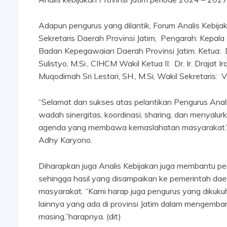
Adapun pengurus yang dilantik, Forum Analis Kebij
Sekretaris Daerah Provinsi Jatim, Pengarah: Kepal
Badan Kepegawaian Daerah Provinsi Jatim. Ketua: Dr
Sulistyo, M.Si., CIHCM Wakil Ketua II: Dr. Ir. Drajat 
Muqodimah Sri Lestari, SH., M.Si, Wakil Sekretaris: 
“Selamat dan sukses atas pelantikan Pengurus Anal
wadah sinergitas, koordinasi, sharing, dan menyal
agenda yang membawa kemaslahatan masyarakat.” A
Adhy Karyono.
Diharapkan juga Analis Kebijakan juga membantu pe
sehingga hasil yang disampaikan ke pemerintah da
masyarakat. “Kami harap juga pengurus yang dikukuh
lainnya yang ada di provinsi Jatim dalam mengemb
masing,”harapnya. (dit)