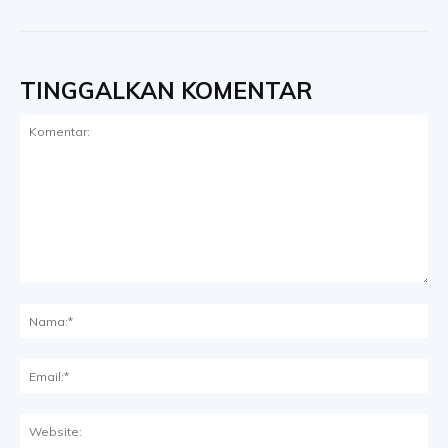
TINGGALKAN KOMENTAR
Komentar:
Na
Ema
Web