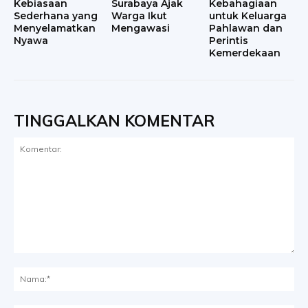
Kebiasaan
Surabaya Ajak
Kebahagiaan
Sederhana yang
Warga Ikut
untuk Keluarga
Menyelamatkan
Mengawasi
Pahlawan dan
Nyawa
Perintis
Kemerdekaan
TINGGALKAN KOMENTAR
Komentar:
Na