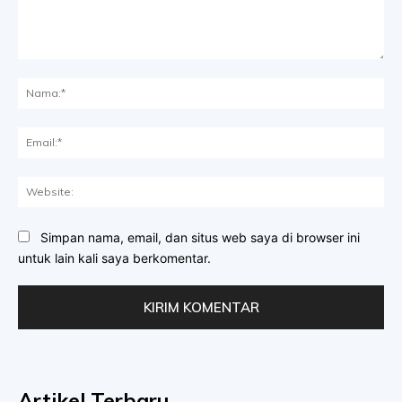
Komentar:
Na
Ema
Web
Simpan nama, email, dan situs web saya di browser ini
untuk lain kali saya berkomentar.
Artikel Terbaru