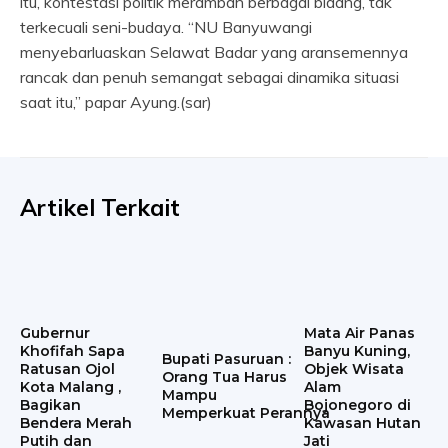
itu, kontestasi politik merambah berbagai bidang, tak
terkecuali seni-budaya. “NU Banyuwangi
menyebarluaskan Selawat Badar yang aransemennya
rancak dan penuh semangat sebagai dinamika situasi
saat itu,” papar Ayung.(sar)
Artikel Terkait
Gubernur
Mata Air Panas
Khofifah Sapa
Banyu Kuning,
Bupati Pasuruan :
Ratusan Ojol
Objek Wisata
Orang Tua Harus
Kota Malang ,
Alam
Mampu
Bagikan
Bojonegoro di
Memperkuat Perannya
Bendera Merah
Kawasan Hutan
Putih dan
Jati