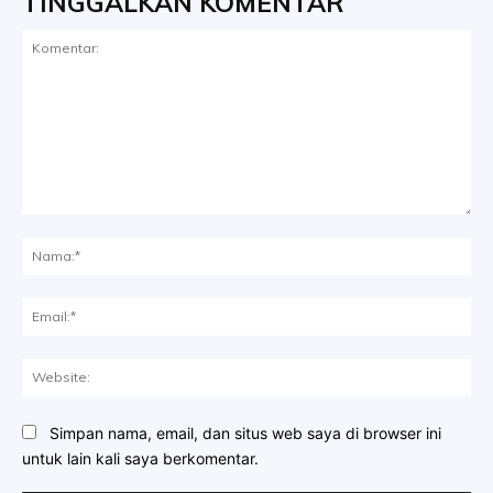
TINGGALKAN KOMENTAR
Komentar:
Na
Ema
Web
Simpan nama, email, dan situs web saya di browser ini
untuk lain kali saya berkomentar.