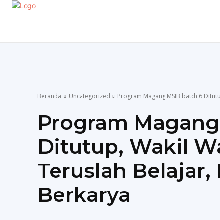
EKONOMI
GAYA HIDUP
OLAHRAGA
P
Beranda
Uncategorized
Program Magang MSIB batch 6 Ditutup,
Program Magang 
Ditutup, Wakil Wa
Teruslah Belajar,
Berkarya