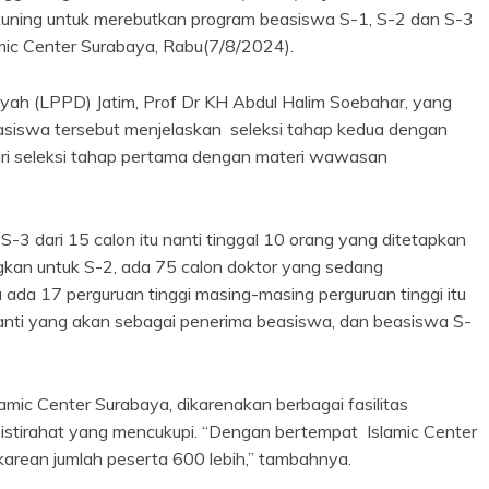
 kuning untuk merebutkan program beasiswa S-1, S-2 dan S-3
amic Center Surabaya, Rabu(7/8/2024).
h (LPPD) Jatim, Prof Dr KH Abdul Halim Soebahar, yang
asiswa tersebut menjelaskan seleksi tahap kedua dengan
ari seleksi tahap pertama dengan materi wawasan
S-3 dari 15 calon itu nanti tinggal 10 orang yang ditetapkan
gkan untuk S-2, ada 75 calon doktor yang sedang
ada 17 perguruan tinggi masing-masing perguruan tinggi itu
anti yang akan sebagai penerima beasiswa, dan beasiswa S-
amic Center Surabaya, dikarenakan berbagai fasilitas
istirahat yang mencukupi. “Dengan bertempat Islamic Center
s, karean jumlah peserta 600 lebih,” tambahnya.