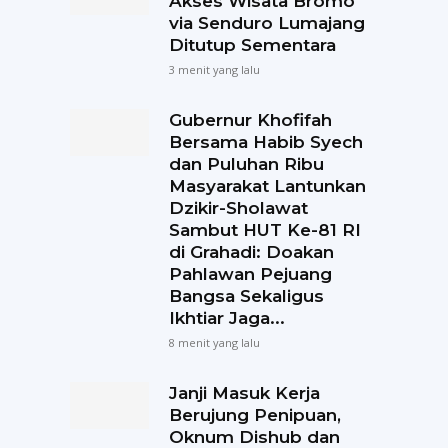
Akses Wisata Bromo
via Senduro Lumajang
Ditutup Sementara
3 menit yang lalu
Gubernur Khofifah
Bersama Habib Syech
dan Puluhan Ribu
Masyarakat Lantunkan
Dzikir-Sholawat
Sambut HUT Ke-81 RI
di Grahadi: Doakan
Pahlawan Pejuang
Bangsa Sekaligus
Ikhtiar Jaga...
8 menit yang lalu
Janji Masuk Kerja
Berujung Penipuan,
Oknum Dishub dan